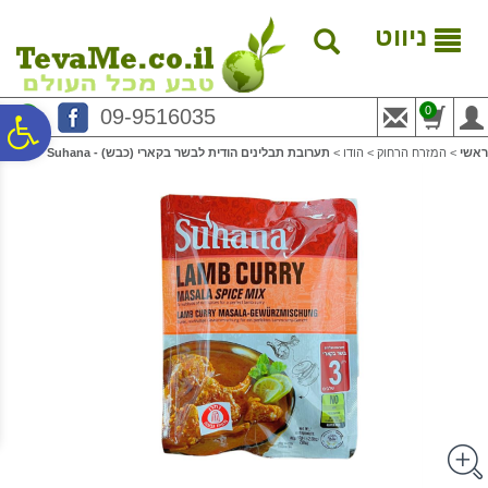
לתפריט
לתוכן
לתפריט
אתר
המרכזי
נגישות
ניווט
0
09-9516035
פ
ראשי
>
המזרח הרחוק
>
הודו
>
תערובת תבלינים הודית לבשר בקארי (כבש) - Suhana
סר
נג