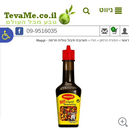
לתפריט
לתוכן
לתפריט
אתר
המרכזי
נגישות
ניווט
0
09-9516035
פ
ראשי
>
המזרח הרחוק
>
הודו
>
תערובת תיבול נוזלית חריפה - Maggi
סר
נג