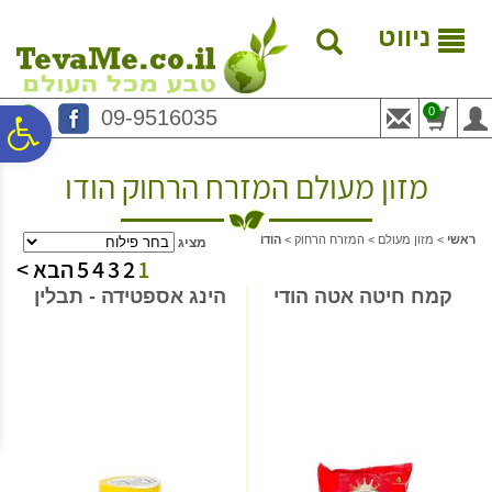
לתפריט
לתוכן
לתפריט
אתר
המרכזי
נגישות
ניווט
0
09-9516035
פ
מזון מעולם המזרח הרחוק הודו
סר
ראשי
>
מזון מעולם
>
המזרח הרחוק
>
הודו
מציג
נג
1
2
3
4
5
הבא >
קמח חיטה אטה הודי
הינג אספטידה - תבלין