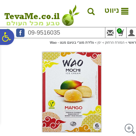
לתפריט
לתוכן
לתפריט
אתר
המרכזי
נגישות
ניווט
0
09-9516035
פ
ראשי
>
המזרח הרחוק
>
יפן
>
גלידת מוצ'י בטעם מנגו - Wao
סר
נג