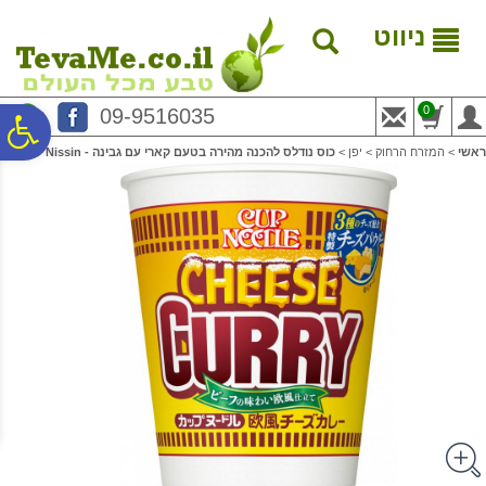
לתפריט
לתוכן
לתפריט
אתר
המרכזי
נגישות
ניווט
0
09-9516035
פ
ראשי
>
המזרח הרחוק
>
יפן
>
כוס נודלס להכנה מהירה בטעם קארי עם גבינה - Nissin
סר
נג