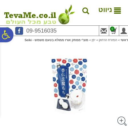
לתפריט
לתוכן
לתפריט
אתר
המרכזי
נגישות
ניווט
0
09-9516035
פ
ראשי
>
המזרח הרחוק
>
יפן
>
מוצ'י ממתק אורז ממולא בטעם משמש - Seiki
סר
נג