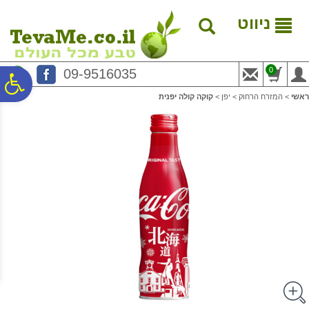
לתפריט
לתוכן
לתפריט
אתר
המרכזי
נגישות
ניווט
0
09-9516035
פ
ראשי
>
המזרח הרחוק
>
יפן
>
קוקה קולה יפנית
סר
נג