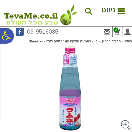
לתפריט
לתוכן
לתפריט
אתר
המרכזי
נגישות
ניווט
0
09-9516035
פ
ראשי
>
המזרח הרחוק
>
יפן
>
ראמונה משקה מוגז בטעם ליצ'י - Shirakiku
סר
נג