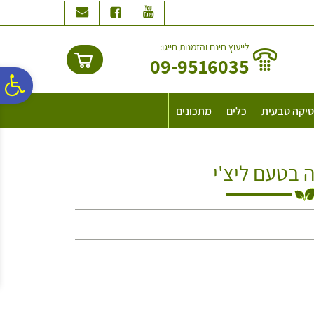
לתפריט
לתוכן
לתפריט
אתר
המרכזי
נגישות
לייעוץ חינם והזמנות חייגו:
09-9516035
פ
יקה טבעית
כלים
מתכונים
סר
ה בטעם ליצ'י
נג