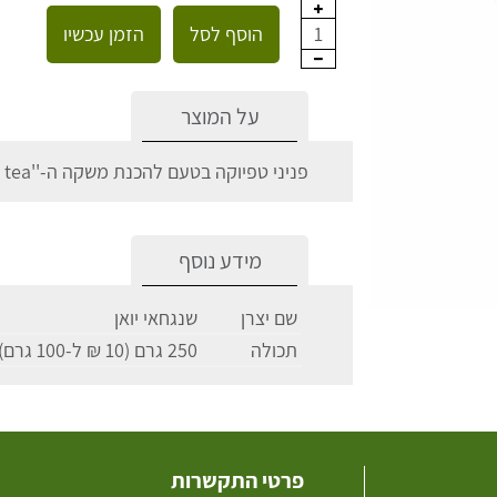
הוסף לסל
הזמן עכשיו
1
על המוצר
פניני טפיוקה בטעם להכנת משקה ה-''Buble tea''.
מידע נוסף
שם יצרן
שנגחאי יואן
תכולה
250 גרם (10 ₪ ל-100 גרם)
פרטי התקשרות