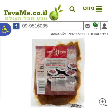
לתפריט
לתוכן
לתפריט
אתר
המרכזי
נגישות
ניווט
0
09-9516035
פ
ראשי
>
המזרח הרחוק
>
סין
>
קנפיו - דלעת כבושה
סר
נג