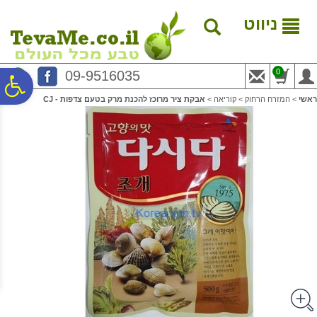
לתפריט
לתוכן
לתפריט
אתר
המרכזי
נגישות
ניווט
0
09-9516035
פ
ראשי
>
המזרח הרחוק
>
קוריאה
>
אבקת ציר מרוכז להכנת מרק בטעם צדפות - CJ
סר
נג