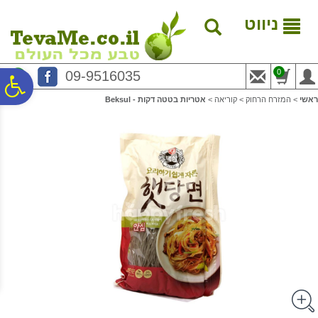
לתפריט
לתוכן
לתפריט
אתר
המרכזי
נגישות
ניווט
0
09-9516035
פ
ראשי
>
המזרח הרחוק
>
קוריאה
>
אטריות בטטה דקות - Beksul
סר
נג