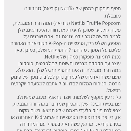
מהדורה
חטיף פופקורן כמהין של Netflix (קוריאה)
מוגבלת
Netflix Truffle Popcorn (קוריאה) המהדורה המוגבלת,
פינוק קולנועי שמוכן להעלות את חווית הסטרימינג שלך
לרמה חדשה לגמרי! דמיינו את זה: אתם שוכנים על
הספה, השלט ביד, וסנסציית ה-K-Pop הקוריאנית האהובה
עליכם על המסך. מה חסר? החטיף המושלם, כמובן! כאן
נכנס לתמונה פופקורן כמהין של Netflix.
עוצב עם הקפדה מרבית ותשומת לב לפרטים, פופקורן
במהדורה מוגבלת זה אינו החטיף הרגיל שלך. הוא מלא
טעם עשיר ואדמתי של כמהין, נותן לכל ביס נופך של פינוק
גורמה. הניחוח המלוח לבדו יוביל אתכם למסעדה יוקרתית
בסיאול.
כל גרעין מוקפץ לשלמות, ויוצר קראנץ' מענג שמשתלב
עם צפיית הבינג' שלך. ומכיוון שמדובר במהדורה מוגבלת,
צפוי לכם פינוק בלעדי באמת שלא תמצאו בשום מקום.
אז, בין אם אתם צופים בסנסציית ה-K-drama האחרונה או
בסרט קוריאני מרגש, עשה זאת בסטייל עם המהדורה
המוגבלת של Netflix כמהין פופקורן (קוריאה). הרם את