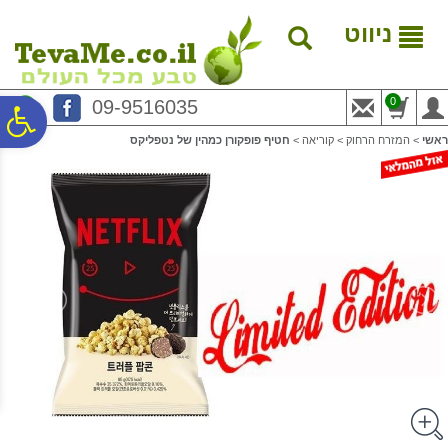
לתפריט
לתוכן
לתפריט
אתר
המרכזי
נגישות
ניווט
0
09-9516035
פ
ראשי
>
המזרח הרחוק
>
קוריאה
>
חטיף פופקורן כמהין של נטפליקס
סר
נג