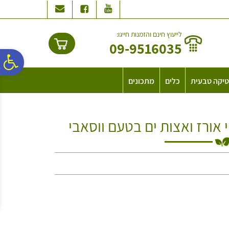
לתפריט
לתוכן
לתפריט
אתר
המרכזי
נגישות
לייעוץ חינם והזמנות חייגו:
09-9516035
פ
יקה טבעית
כלים
מתכונים
סר
 אורז ואצות ים בטעם ווסאבי
נג