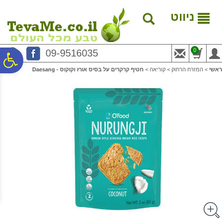
לתפריט
לתוכן
לתפריט
אתר
המרכזי
נגישות
ניווט
0
09-9516035
פ
ראשי
>
המזרח הרחוק
>
קוריאה
>
חטיף קרקרים על בסיס אורז וקוקוס - Daesang
סר
נג