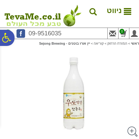
לתפריט
לתוכן
לתפריט
אתר
המרכזי
נגישות
ניווט
0
09-9516035
פ
ראשי
>
המזרח הרחוק
>
קוריאה
>
יין אורז בוטנים - Sejong Brewing
סר
נג