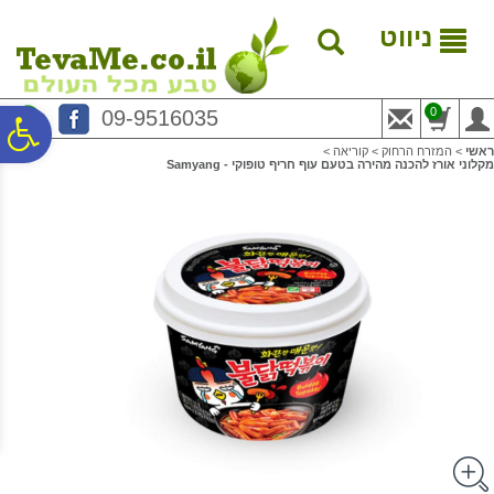
לתפריט
לתוכן
לתפריט
אתר
המרכזי
נגישות
ניווט
0
09-9516035
פ
ראשי
>
המזרח הרחוק
>
קוריאה
>
מקלוני אורז להכנה מהירה בטעם עוף חריף טופוקי - Samyang
סר
נג