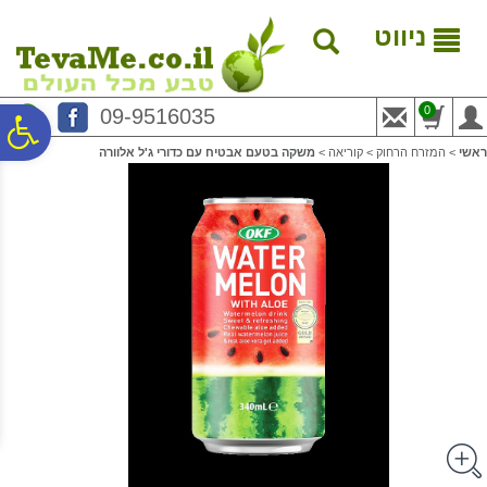
לתפריט
לתוכן
לתפריט
אתר
המרכזי
נגישות
ניווט
0
09-9516035
פ
ראשי
>
המזרח הרחוק
>
קוריאה
>
משקה בטעם אבטיח עם כדורי ג'ל אלוורה
סר
נג