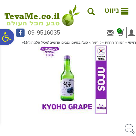
לתפריט
לתוכן
לתפריט
אתר
המרכזי
נגישות
ניווט
0
09-9516035
פ
ראשי
>
המזרח הרחוק
>
קוריאה
>
סוג'ו בטעם ענבים אדומים(מכיל אלכוהול)18+
סר
נג