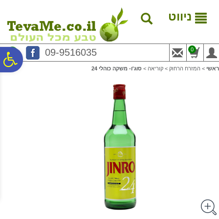
לתפריט
לתוכן
לתפריט
אתר
המרכזי
נגישות
ניווט
0
09-9516035
פ
ראשי
>
המזרח הרחוק
>
קוריאה
>
סוג'ו- משקה כוהלי 24
סר
נג