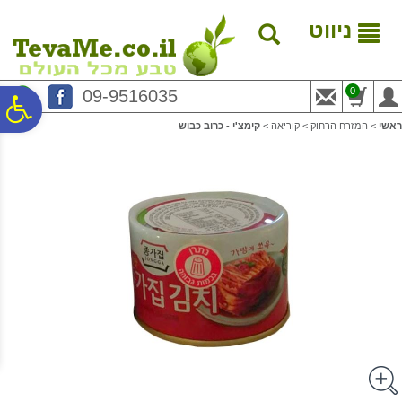
לתפריט
לתוכן
לתפריט
אתר
המרכזי
נגישות
ניווט
0
09-9516035
פ
ראשי
>
המזרח הרחוק
>
קוריאה
>
קימצ'י - כרוב כבוש
סר
נג