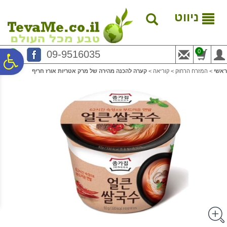
לתפריט
לתוכן
לתפריט
אתר
המרכזי
נגישות
ניווט
0
09-9516035
פ
ראשי
>
המזרח הרחוק
>
קוריאה
>
קערה להכנה מהירה של מרק אטריות אורז חריף
סר
נג