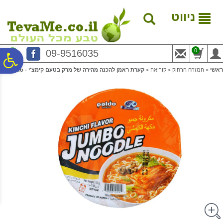
לתפריט
לתוכן
לתפריט
אתר
המרכזי
נגישות
ניווט
0
09-9516035
פ
ראשי
>
המזרח הרחוק
>
קוריאה
>
קערת ראמן להכנה מהירה של מרק בטעם קימצ'י - Paldo
סר
נג