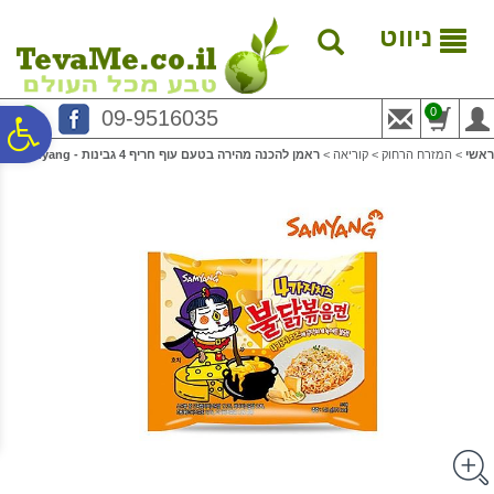
לתפריט
לתוכן
לתפריט
אתר
המרכזי
נגישות
ניווט
0
09-9516035
פ
ראשי
>
המזרח הרחוק
>
קוריאה
>
ראמן להכנה מהירה בטעם עוף חריף 4 גבינות - Samyang
סר
נג