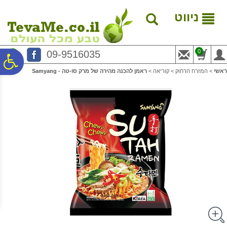
לתפריט
לתוכן
לתפריט
אתר
המרכזי
נגישות
ניווט
0
09-9516035
פ
ראשי
>
המזרח הרחוק
>
קוריאה
>
ראמן להכנה מהירה של מרק סו-טה - Samyang
סר
נג