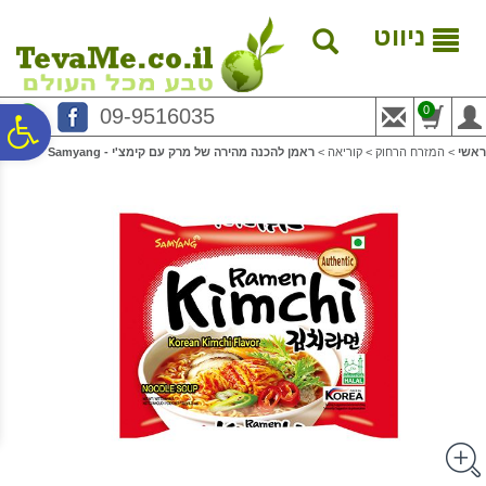
לתפריט
לתוכן
לתפריט
אתר
המרכזי
נגישות
ניווט
0
09-9516035
פ
ראשי
>
המזרח הרחוק
>
קוריאה
>
ראמן להכנה מהירה של מרק עם קימצ'י - Samyang
סר
נג