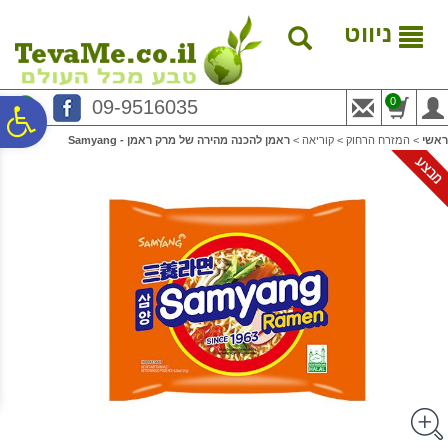
לתפריט
לתוכן
לתפריט
אתר
המרכזי
נגישות
ניווט
0
09-9516035
פ
ראשי
>
המזרח הרחוק
>
קוריאה
>
ראמן להכנה מהירה של מרק ראמן - Samyang
סר
נג