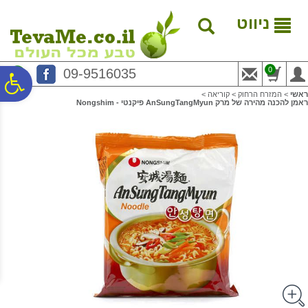
לתפריט
לתוכן
לתפריט
אתר
המרכזי
נגישות
ניווט
0
09-9516035
פ
ראשי
>
המזרח הרחוק
>
קוריאה
>
ראמן להכנה מהירה של מרק AnSungTangMyun פיקנטי - Nongshim
סר
נג