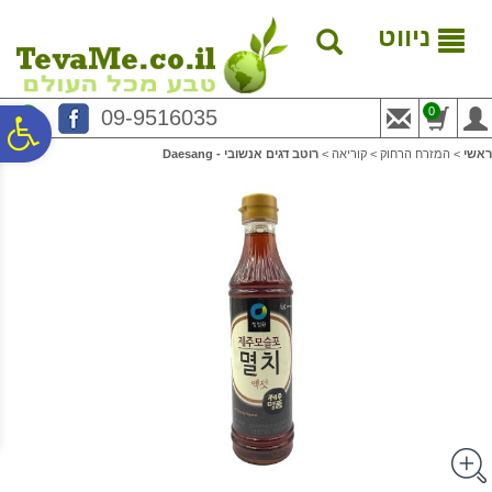
לתפריט
לתוכן
לתפריט
אתר
המרכזי
נגישות
ניווט
0
09-9516035
פ
ראשי
>
המזרח הרחוק
>
קוריאה
>
רוטב דגים אנשובי - Daesang
סר
נג