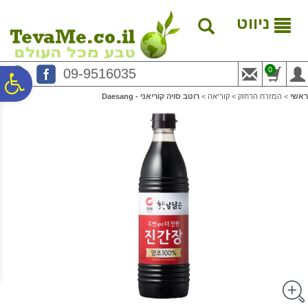
לתפריט
לתוכן
לתפריט
אתר
המרכזי
נגישות
ניווט
0
09-9516035
פ
ראשי
>
המזרח הרחוק
>
קוריאה
>
רוטב סויה קוריאני - Daesang
סר
נג