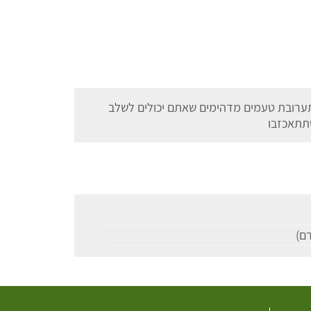
 למרק על בסיס סויה/budae jjigae תערובת טעמים מדהימים שאתם יכולים לשלב
תתאכזבו