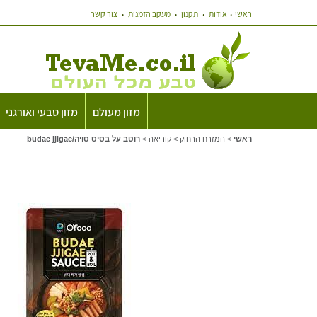
ראשי
אודות
תקנון
מעקב הזמנות
צור קשר
מזון מעולם
מזון טבעי ואורגני
ראשי
>
המזרח הרחוק
>
קוריאה
>
רוטב על בסיס סויה/budae jjigae