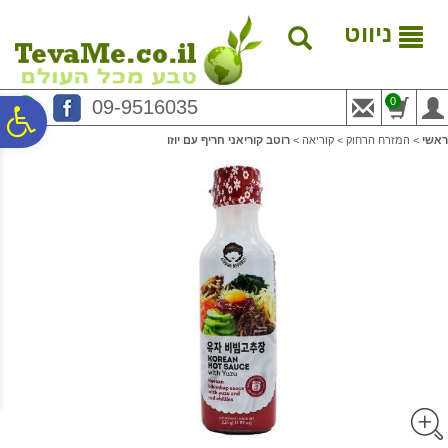
לתפריט
לתוכן
לתפריט
אתר
המרכזי
נגישות
ניווט
0
09-9516035
פ
ראשי
>
המזרח הרחוק
>
קוריאה
>
רוטב קוריאני חריף עם יוזו
סר
נג