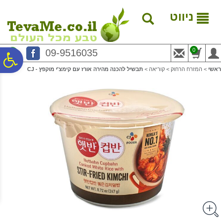
לתפריט
לתוכן
לתפריט
אתר
המרכזי
נגישות
ניווט
0
09-9516035
פ
ראשי
>
המזרח הרחוק
>
קוריאה
>
תבשיל להכנה מהירה אורז עם קימצ'י מוקפץ - CJ
סר
נג