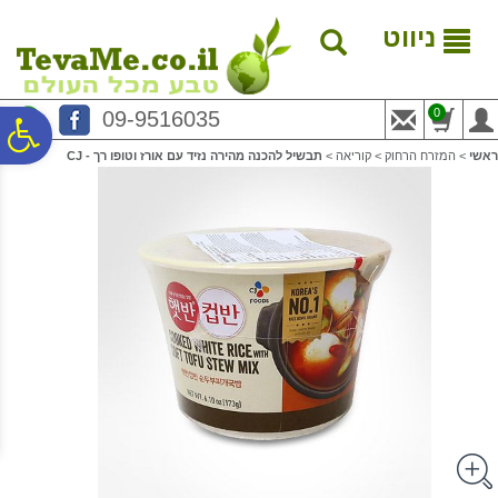
לתפריט
לתוכן
לתפריט
אתר
המרכזי
נגישות
ניווט
0
09-9516035
פ
ראשי
>
המזרח הרחוק
>
קוריאה
>
תבשיל להכנה מהירה נזיד עם אורז וטופו רך - CJ
סר
נג