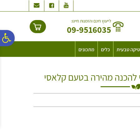
לתפריט
לתוכן
לתפריט
אתר
המרכזי
נגישות
לייעוץ חינם והזמנות חייגו:
09-9516035
פ
יקה טבעית
כלים
מתכונים
סר
 להכנה מהירה בטעם קלאסי
נג