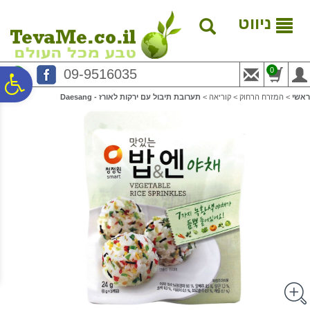
לתפריט
לתוכן
לתפריט
אתר
המרכזי
נגישות
ניווט
0
09-9516035
פ
ראשי
>
המזרח הרחוק
>
קוריאה
>
תערובת תיבול עם ירקות לאורז - Daesang
סר
נג