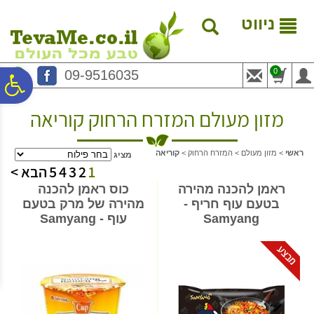
לתפריט
לתוכן
לתפריט
אתר
המרכזי
נגישות
ניווט
0
09-9516035
פ
מזון מעולם המזרח הרחוק קוריאה
סר
ראשי
>
מזון מעולם
>
המזרח הרחוק
>
קוריאה
מציג
נג
1
2
3
4
5
הבא >
ראמן להכנה מהירה
כוס ראמן להכנה
בטעם עוף חריף -
מהירה של מרק בטעם
Samyang
עוף - Samyang