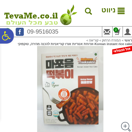
לתפריט
לתוכן
לתפריט
אתר
המרכזי
נגישות
ניווט
0
09-9516035
פ
ראשי
>
המזרח הרחוק
>
קוריאה
>
Korean instant rice cake-ארוחת אטריות אורז קוריאניות להכנה מהירה, טוקפוקי
סר
נג