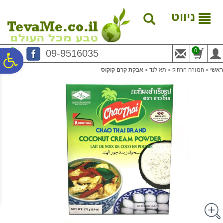
לתפריט
לתוכן
לתפריט
אתר
המרכזי
נגישות
ניווט
0
09-9516035
פ
ראשי
>
המזרח הרחוק
>
תאילנד
>
אבקת קרם קוקוס
סר
נג