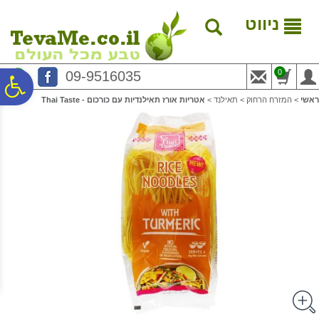
לתפריט
לתוכן
לתפריט
אתר
המרכזי
נגישות
ניווט
0
09-9516035
פ
ראשי
>
המזרח הרחוק
>
תאילנד
>
אטריות אורז תאילנדיות עם כורכום - Thai Taste
סר
נג