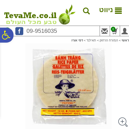
לתפריט
לתוכן
לתפריט
אתר
המרכזי
נגישות
ניווט
0
09-9516035
פ
ראשי
>
המזרח הרחוק
>
תאילנד
>
דפי אורז
סר
נג