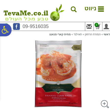
לתפריט
לתוכן
לתפריט
אתר
המרכזי
נגישות
ניווט
0
09-9516035
פ
ראשי
>
המזרח הרחוק
>
תאילנד
>
מחית קארי פנאנג
סר
נג