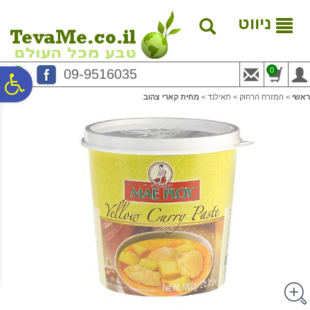
לתפריט
לתוכן
לתפריט
אתר
המרכזי
נגישות
ניווט
0
09-9516035
פ
ראשי
>
המזרח הרחוק
>
תאילנד
>
מחית קארי צהוב
סר
נג