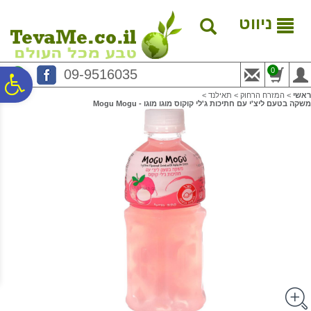
לתפריט
לתוכן
לתפריט
אתר
המרכזי
נגישות
ניווט
0
09-9516035
פ
ראשי
>
המזרח הרחוק
>
תאילנד
>
משקה בטעם ליצ'י עם חתיכות ג'לי קוקוס מוגו מוגו - Mogu Mogu
סר
נג