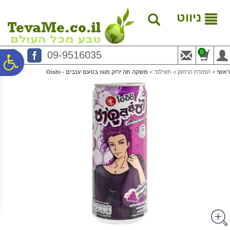
לתפריט
לתוכן
לתפריט
אתר
המרכזי
נגישות
ניווט
0
09-9516035
פ
ראשי
>
המזרח הרחוק
>
תאילנד
>
משקה תה ירוק מוגז בטעם ענבים - Oishi
סר
נג