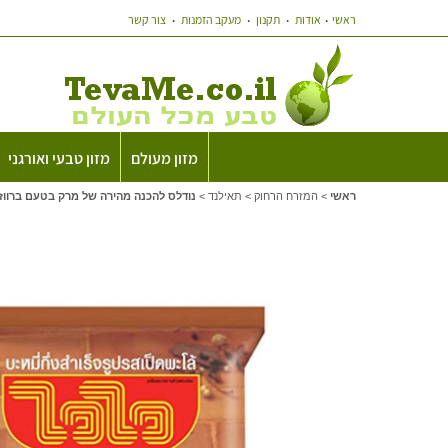
ראשי
אודות
תקנון
מעקב הזמנות
צור קשר
מזון מעולם
מזון טבעי ואורגני
ראשי
>
המזרח הרחוק
>
תאילנד
>
נודלס להכנה מהירה של מרק בטעם ברווז - iWai