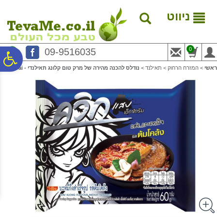
לתפריט
לתוכן
לתפריט
אתר
המרכזי
נגישות
ניווט
0
09-9516035
פ
ראשי
>
המזרח הרחוק
>
תאילנד
>
נודלס להכנה מהירה של מרק טום קלונג תאילנדי - WaiWai
סר
נג