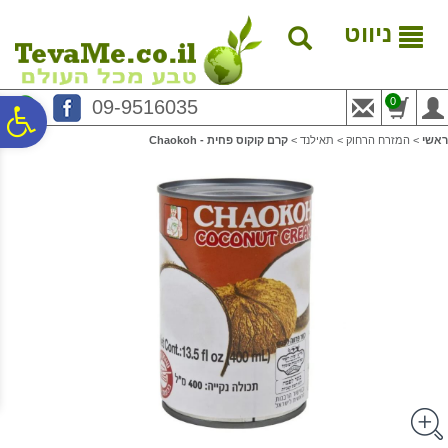
לתפריט
לתוכן
לתפריט
אתר
המרכזי
נגישות
ניווט
0
09-9516035
פ
ראשי
>
המזרח הרחוק
>
תאילנד
>
קרם קוקוס פחית - Chaokoh
סר
נג