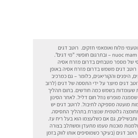
 וטעמי מלוח ואומאמי חזקים. רוטב דגים
נקרא בתאילנדית: Nam Pla ובווייטנאמית: nuoc mam – ובתרגום חופשי: "מי דגים".
יסי של מספר מטבחים בדרום מזרח אסיה
). רוטב דגים משמש בדרום מזרח אסיה באופן
ם, היפנים והקוריאנים, כלומר – גם כמרכיב
רוטב דגים מיוצר על ידי התססה של דגים (לרוב
ת שעומדות בשמש כמה חודשים. בתום תהליך
מנה מופרש נוזל חום דליל. לאחר הסינון
ות מועטה מספיקה לתיבול. לרוטב דגים יש
חומצה גלוטמית שנוצרת בתהליך התסיסה.
תבשילים, גם אם כשלעצמו הוא בעל ריח עז.
ולמנות מוכנות טעמו מתעדן ומשתלב בצורה
טב דגים (בעיקר כשמוסיפים אותו לווק בזמן