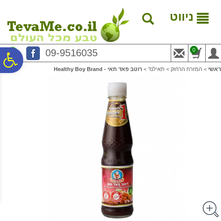
לתפריט
לתוכן
לתפריט
אתר
המרכזי
נגישות
ניווט
0
09-9516035
פ
ראשי
>
המזרח הרחוק
>
תאילנד
>
רוטב פאד תאי - Healthy Boy Brand
סר
נג